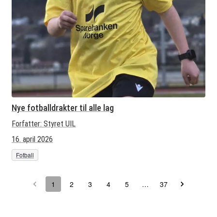
Nye fotballdrakter til alle lag
Forfatter:
Styret UIL
16. april 2026
Fotball
1
2
3
4
5
…
37